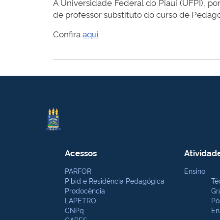
A
Universidade Federal do Piauí (UFPI), 
de professor substituto do curso de Pedago
Confira
aqui
Acessos
Atividad
PARFOR
Ensino
Pibid e Residência Pedagógica
Té
Prodocência
Gr
LAPETRO
Pó
CNPq
En
CAPES