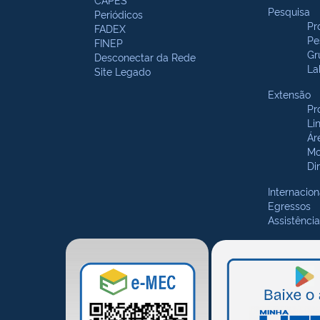
Pesquisa
Periódicos
Pr
FADEX
Pe
FINEP
Gr
Desconectar da Rede
La
Site Legado
Extensão
Pr
Li
Ár
Mo
Di
Internacion
Egressos
Assistência