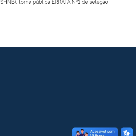
CSHNB), torna pública ERRATA Nº1 de seleção