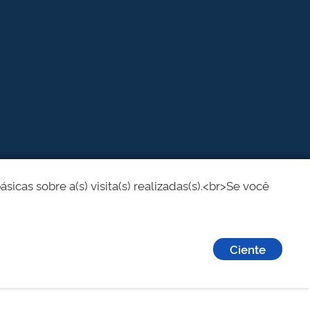
cas sobre a(s) visita(s) realizadas(s).<br>Se você
Ciente