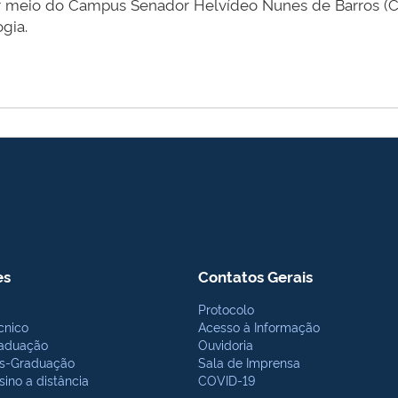
por meio do Campus Senador Helvídeo Nunes de Barros (
gia.
es
Contatos Gerais
Protocolo
cnico
Acesso à Informação
aduação
Ouvidoria
s-Graduação
Sala de Imprensa
sino a distância
COVID-19