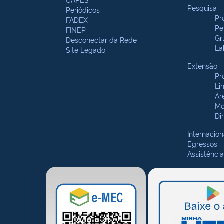
Pesquisa
Periódicos
Pr
FADEX
Pe
FINEP
Gr
Desconectar da Rede
La
Site Legado
Extensão
Pr
Li
Ár
Mo
Di
Internacion
Egressos
Assistência