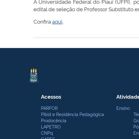
A Universidade Federal do Piauí (UFPI), 
edital de seleção de Professor Substituto 
Confira
aqui
.
Acessos
Atividad
PARFOR
Ensino
Pibid e Residência Pedagógica
Té
Prodocência
Gr
LAPETRO
Pó
CNPq
En
CAPES