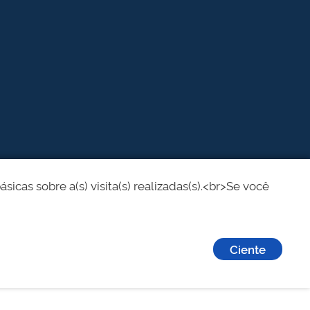
cas sobre a(s) visita(s) realizadas(s).<br>Se você
Ciente