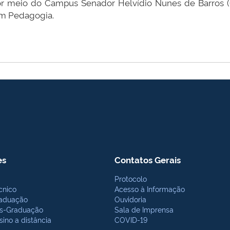
por meio do Campus Senador Helvídio Nunes de Barros (
em Pedagogia.
es
Contatos Gerais
Protocolo
cnico
Acesso à Informação
aduação
Ouvidoria
s-Graduação
Sala de Imprensa
sino a distância
COVID-19