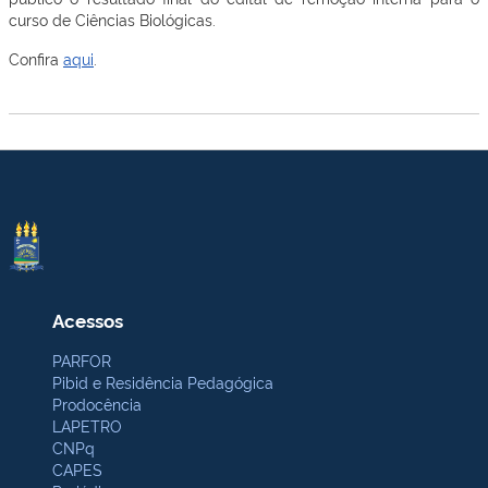
curso de Ciências Biológicas.
Confira
aqui
.
Acessos
PARFOR
Pibid e Residência Pedagógica
Prodocência
LAPETRO
CNPq
CAPES