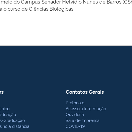
or meio do Campus Senador Helvídio Nunes de Barros (CSH
a o curso de Ciências Biológicas.
es
Contatos Gerais
Protocolo
cnico
Acesso à Informação
aduação
Ouvidoria
s-Graduação
Sala de Imprensa
sino a distância
COVID-19