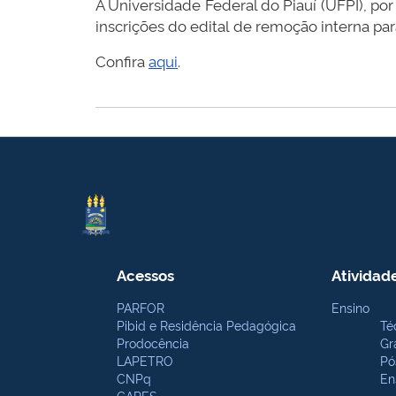
A Universidade Federal do Piauí (UFPI), p
inscrições do edital de remoção interna par
Confira
aqui
.
Acessos
Atividad
PARFOR
Ensino
Pibid e Residência Pedagógica
Té
Prodocência
Gr
LAPETRO
Pó
CNPq
En
CAPES