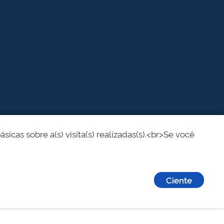
cas sobre a(s) visita(s) realizadas(s).<br>Se você
Ciente