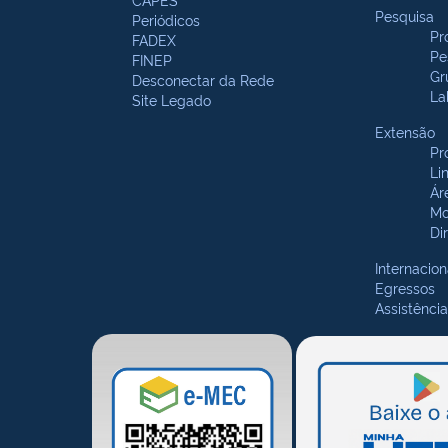
Pesquisa
Periódicos
Pr
FADEX
Pe
FINEP
Gr
Desconectar da Rede
La
Site Legado
Extensão
Pr
Li
Ár
Mo
Di
Internacion
Egressos
Assistência