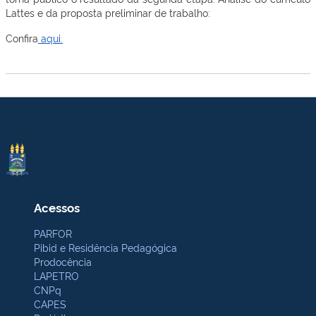
Lattes e da proposta preliminar de trabalho:
Confira
aqui.
Acessos
PARFOR
Pibid e Residência Pedagógica
Prodocência
LAPETRO
CNPq
CAPES