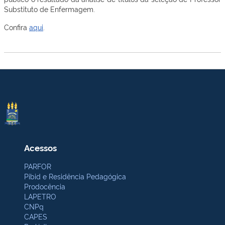
Substituto de Enfermagem.
Confira
aqui
.
Acessos
PARFOR
Pibid e Residência Pedagógica
Prodocência
LAPETRO
CNPq
CAPES