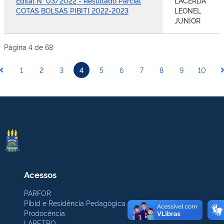
Edital N° 03/2022 - Resultado Parcial
LACERDA
COTAS BOLSAS PIBITI 2022-2023
LEONEL
JUNIOR
Página 4 de 68
1
2
3
4
5
6
7
8
9
10
Acessos
PARFOR
Pibid e Residência Pedagógica
Prodocência
LAPETRO