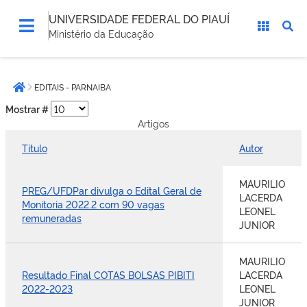
UNIVERSIDADE FEDERAL DO PIAUÍ
Ministério da Educação
Você
EDITAIS - PARNAIBA
está
Página inicial
aqui:
Mostrar #
Artigos
Título
Autor
MAURILIO
PREG/UFDPar divulga o Edital Geral de
LACERDA
Monitoria 2022.2 com 90 vagas
LEONEL
remuneradas
JUNIOR
MAURILIO
Resultado Final COTAS BOLSAS PIBITI
LACERDA
2022-2023
LEONEL
JUNIOR