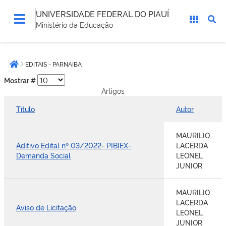
UNIVERSIDADE FEDERAL DO PIAUÍ
Ministério da Educação
Você
EDITAIS - PARNAIBA
está
Página inicial
aqui:
Mostrar #
Artigos
Título
Autor
MAURILIO
Aditivo Edital nº 03/2022- PIBIEX-
LACERDA
Demanda Social
LEONEL
JUNIOR
MAURILIO
LACERDA
Aviso de Licitação
LEONEL
JUNIOR