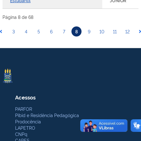
Estudantil
JUNIOR
Página 8 de 68
3
4
5
6
7
8
9
10
11
12
Acessos
PARFOR
Pibid e Residência Pedagógica
Prodocência
LAPETRO
CNPq
CAPES