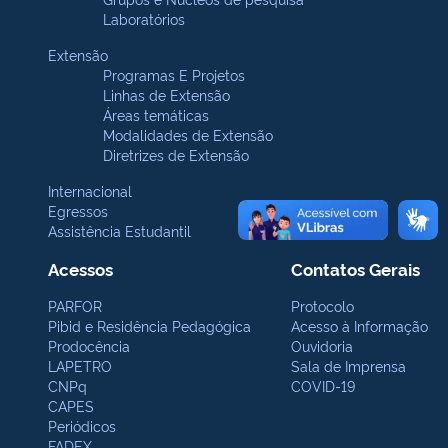
Laboratórios
Extensão
Programas E Projetos
Linhas de Extensão
Áreas temáticas
Modalidades de Extensão
Diretrizes de Extensão
Internacional
Egressos
Assistência Estudantil
Acessos
Contatos Gerais
PARFOR
Protocolo
Pibid e Residência Pedagógica
Acesso à Informação
Prodocência
Ouvidoria
LAPETRO
Sala de Imprensa
CNPq
COVID-19
CAPES
Periódicos
FADEX