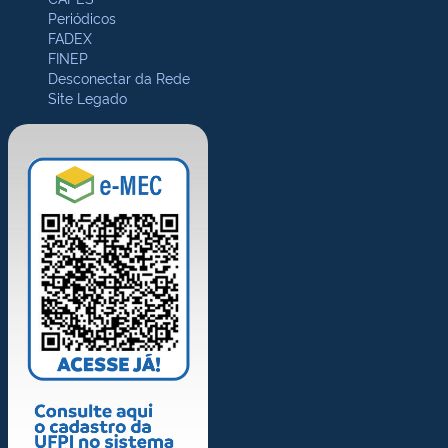
Periódicos
FADEX
FINEP
Desconectar da Rede
Site Legado