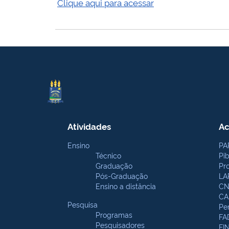
Clique aqui para acessar
Atividades
Ac
Ensino
PA
Técnico
Pi
Graduação
Pr
Pós-Graduação
LA
Ensino a distância
CN
CA
Pesquisa
Pe
Programas
FA
Pesquisadores
FI