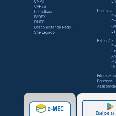
CNPq
En
CAPES
Pesquisa
Periódicos
Pr
FADEX
Pe
FINEP
Gr
Desconectar da Rede
La
Site Legado
Extensão
Pr
Li
Ár
Mo
Di
Internacion
Egressos
Assistência