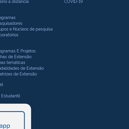
sino a distância
COVID-19
ogramas
squisadores
upos e Núcleos de pesquisa
boratórios
ogramas E Projetos
nhas de Extensão
eas temáticas
dalidades de Extensão
retrizes de Extensão
al
 Estudantil