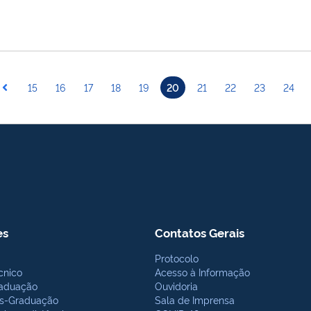
15
16
17
18
19
20
21
22
23
24
es
Contatos Gerais
Protocolo
cnico
Acesso à Informação
aduação
Ouvidoria
s-Graduação
Sala de Imprensa