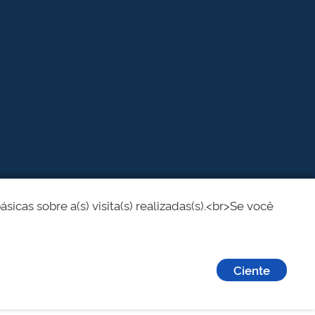
cas sobre a(s) visita(s) realizadas(s).<br>Se você
Ciente