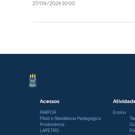
27/09/2024 10:00
Acessos
Atividad
PARFOR
Ensino
Pibid e Residência Pedagógica
Té
Prodocência
Gr
LAPETRO
Pó