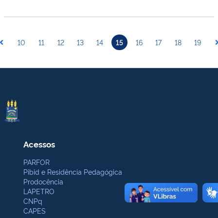
10
11
12
13
14
15
16
17
18
19
Acessos
PARFOR
Pibid e Residência Pedagógica
Prodocência
LAPETRO
CNPq
CAPES