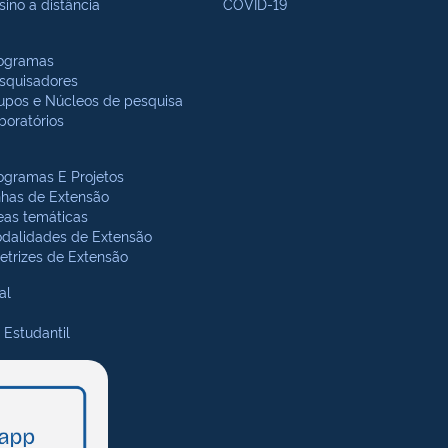
sino a distância
COVID-19
ogramas
squisadores
upos e Núcleos de pesquisa
boratórios
ogramas E Projetos
nhas de Extensão
eas temáticas
dalidades de Extensão
retrizes de Extensão
al
 Estudantil