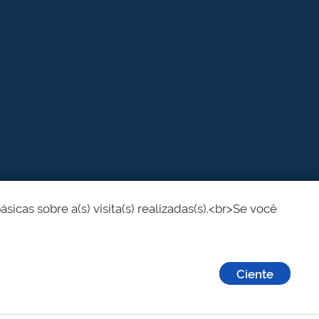
cas sobre a(s) visita(s) realizadas(s).<br>Se você
Ciente