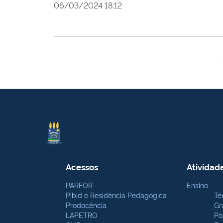
06/03/2024 18:12
Acessos
Atividad
PARFOR
Ensino
Pibid e Residência Pedagógica
Té
Prodocência
Gr
LAPETRO
Pó