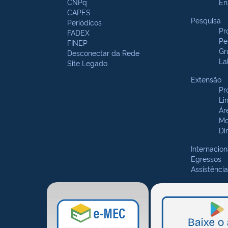
CNPq
En
CAPES
Pesquisa
Periódicos
Pr
FADEX
Pe
FINEP
Gr
Desconectar da Rede
La
Site Legado
Extensão
Pr
Li
Ár
Mo
Di
Internacion
Egressos
Assistência