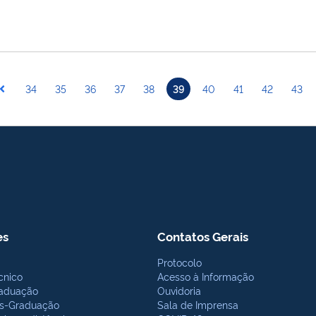
34
35
36
37
38
39
40
41
42
43
es
Contatos Gerais
Protocolo
cnico
Acesso à Informação
aduação
Ouvidoria
s-Graduação
Sala de Imprensa