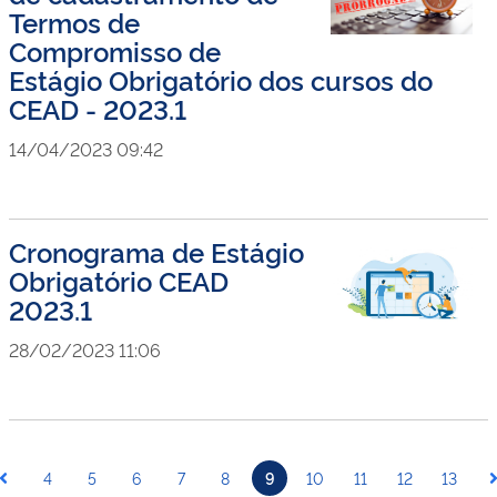
Termos de
Compromisso de
Estágio Obrigatório dos cursos do
CEAD - 2023.1
14/04/2023 09:42
Cronograma de Estágio
Obrigatório CEAD
2023.1
28/02/2023 11:06
4
5
6
7
8
9
10
11
12
13