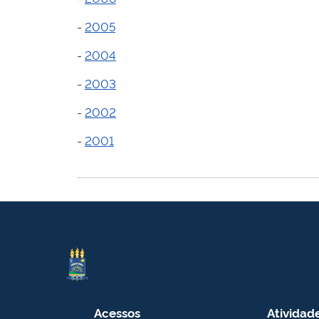
-
2005
-
2004
-
2003
-
2002
-
2001
Acessos
Atividad