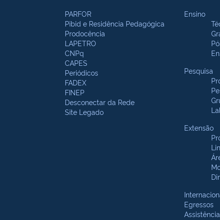
PARFOR
Ensino
Pibid e Residência Pedagógica
Té
Prodocência
Gr
LAPETRO
Pó
CNPq
En
CAPES
Pesquisa
Periódicos
Pr
FADEX
Pe
FINEP
Gr
Desconectar da Rede
La
Site Legado
Extensão
Pr
Li
Ár
Mo
Di
Internacion
Egressos
Assistência