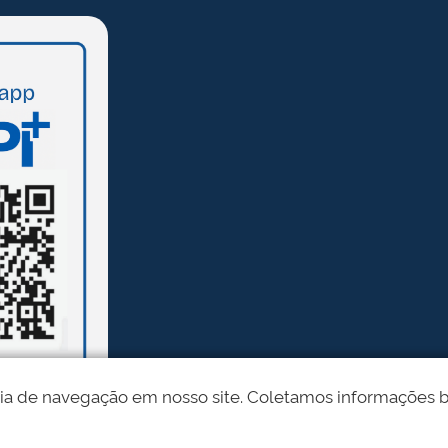
ia de navegação em nosso site. Coletamos informações bási