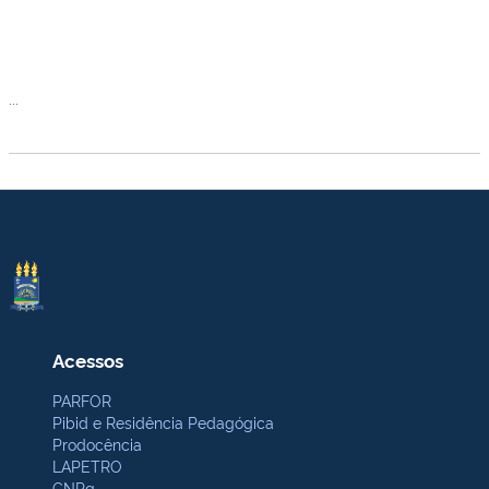
...
Acessos
PARFOR
Pibid e Residência Pedagógica
Prodocência
LAPETRO
CNPq