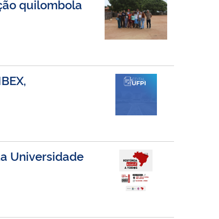
ção quilombola
IBEX,
da Universidade