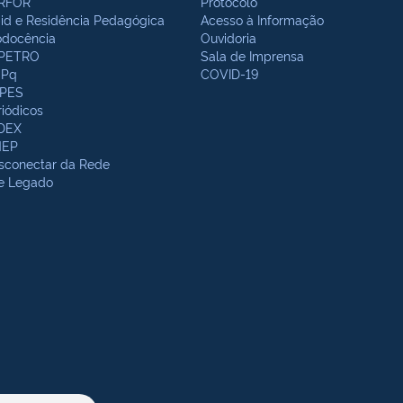
RFOR
Protocolo
bid e Residência Pedagógica
Acesso à Informação
odocência
Ouvidoria
PETRO
Sala de Imprensa
Pq
COVID-19
PES
riódicos
DEX
NEP
sconectar da Rede
te Legado