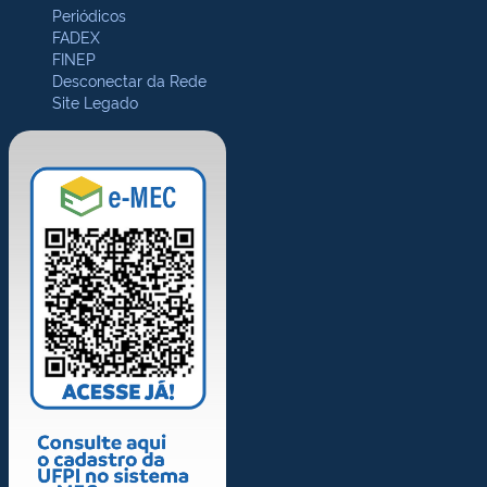
Periódicos
FADEX
FINEP
Desconectar da Rede
Site Legado