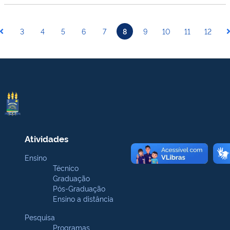
3
4
5
6
7
8
9
10
11
12
Atividades
Ensino
Técnico
Graduação
Pós-Graduação
Ensino a distância
Pesquisa
Programas