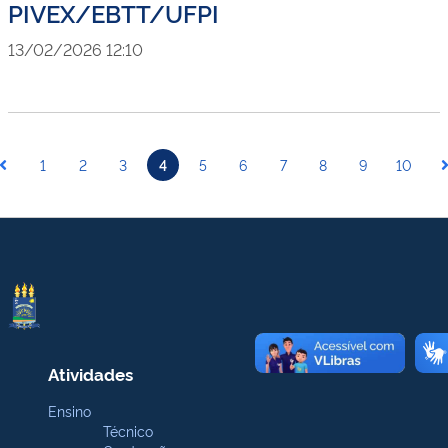
PIVEX/EBTT/UFPI
13/02/2026 12:10
1
2
3
4
5
6
7
8
9
10
Atividades
Ensino
Técnico