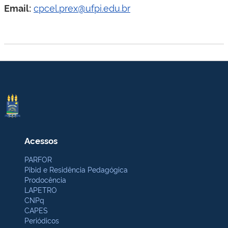
cpcel.prex@ufpi.edu.br
Email:
Acessos
PARFOR
Pibid e Residência Pedagógica
Prodocência
LAPETRO
CNPq
CAPES
Periódicos