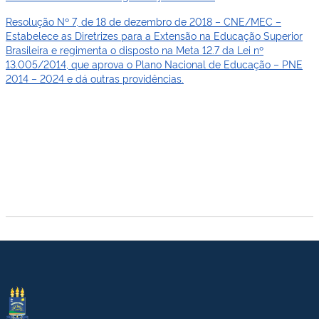
Resolução Nº 7, de 18 de dezembro de 2018 – CNE/MEC –
Estabelece as Diretrizes para a Extensão na Educação Superior
Brasileira e regimenta o disposto na Meta 12.7 da Lei nº
13.005/2014, que aprova o Plano Nacional de Educação – PNE
2014 – 2024 e dá outras providências.