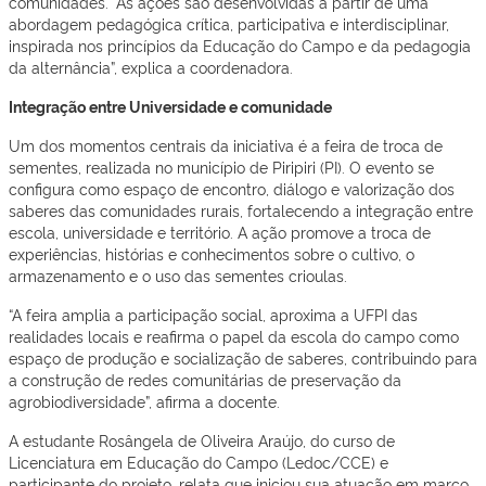
comunidades. “As ações são desenvolvidas a partir de uma
abordagem pedagógica crítica, participativa e interdisciplinar,
inspirada nos princípios da Educação do Campo e da pedagogia
da alternância”, explica a coordenadora.
Integração entre Universidade e comunidade
Um dos momentos centrais da iniciativa é a feira de troca de
sementes, realizada no município de Piripiri (PI). O evento se
configura como espaço de encontro, diálogo e valorização dos
saberes das comunidades rurais, fortalecendo a integração entre
escola, universidade e território. A ação promove a troca de
experiências, histórias e conhecimentos sobre o cultivo, o
armazenamento e o uso das sementes crioulas.
“A feira amplia a participação social, aproxima a UFPI das
realidades locais e reafirma o papel da escola do campo como
espaço de produção e socialização de saberes, contribuindo para
a construção de redes comunitárias de preservação da
agrobiodiversidade”, afirma a docente.
A estudante Rosângela de Oliveira Araújo, do curso de
Licenciatura em Educação do Campo (Ledoc/CCE) e
participante do projeto, relata que iniciou sua atuação em março