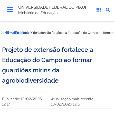
UNIVERSIDADE FEDERAL DO PIAUÍ
Ministério da Educação
Você
Leia Mais Noticias PREXC
Projeto de extensão fortalece a Educação do Campo ao formar g
está
Página inicial
Botão Menu
aqui:
Projeto de extensão fortalece a
Educação do Campo ao formar
guardiões mirins da
agrobiodiversidade
Publicado: 13/02/2026
Atualização mais recente:
12:17
13/02/2026 12:17