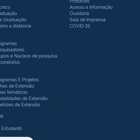
Protocolo
cnico
Acesso à Informação
aduação
Ouvidoria
s-Graduação
Sala de Imprensa
sino a distância
COVID-19
ogramas
squisadores
upos e Núcleos de pesquisa
boratórios
ogramas E Projetos
nhas de Extensão
eas temáticas
dalidades de Extensão
retrizes de Extensão
al
 Estudantil