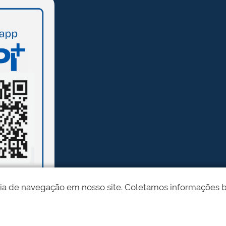
ia de navegação em nosso site. Coletamos informações bási