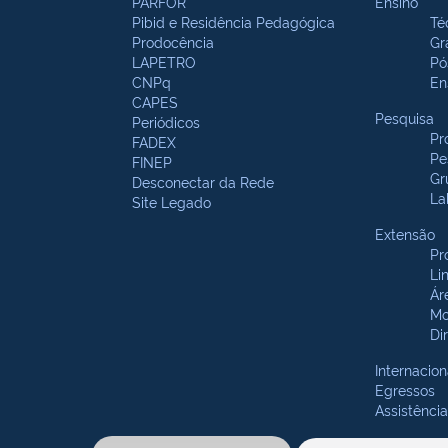
PARFOR
Ensino
Pibid e Residência Pedagógica
Té
Prodocência
Gr
LAPETRO
Pó
CNPq
En
CAPES
Pesquisa
Periódicos
Pr
FADEX
Pe
FINEP
Gr
Desconectar da Rede
La
Site Legado
Extensão
Pr
Li
Ár
Mo
Di
Internacion
Egressos
Assistência