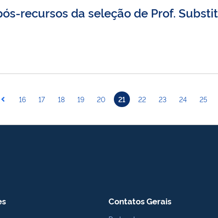
ós-recursos da seleção de Prof. Substi
16
17
18
19
20
21
22
23
24
25
es
Contatos Gerais