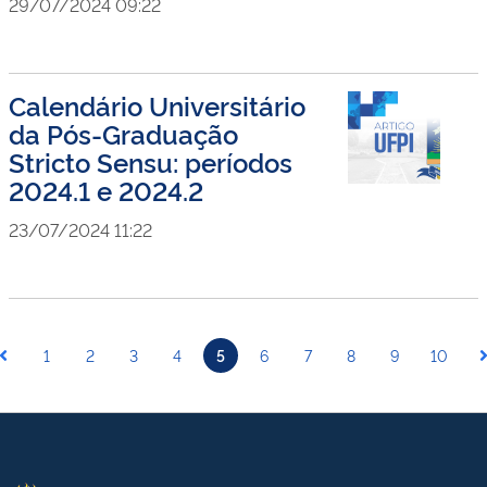
29/07/2024 09:22
Calendário Universitário
da Pós-Graduação
Stricto Sensu: períodos
2024.1 e 2024.2
23/07/2024 11:22
1
2
3
4
5
6
7
8
9
10