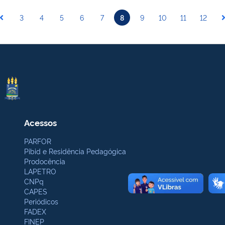
3
4
5
6
7
8
9
10
11
12
Acessos
PARFOR
Pibid e Residência Pedagógica
Prodocência
LAPETRO
CNPq
CAPES
Periódicos
FADEX
FINEP