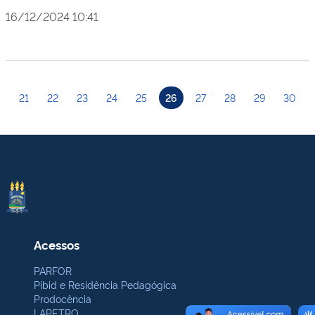
16/12/2024 10:41
21
22
23
24
25
26
27
28
29
30
Acessos
PARFOR
Pibid e Residência Pedagógica
Prodocência
LAPETRO