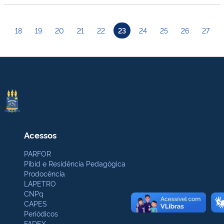
18
19
20
21
22
23
24
25
26
27
Acessos
PARFOR
Pibid e Residência Pedagógica
Prodocência
LAPETRO
CNPq
CAPES
Periódicos
FADEX