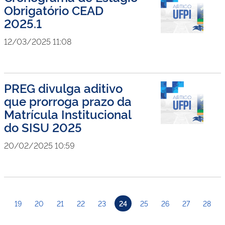
Obrigatório CEAD
2025.1
12/03/2025 11:08
PREG divulga aditivo
que prorroga prazo da
Matrícula Institucional
do SISU 2025
20/02/2025 10:59
19
20
21
22
23
24
25
26
27
28