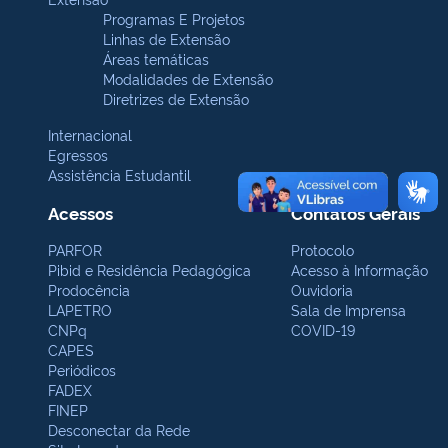
Programas E Projetos
Linhas de Extensão
Áreas temáticas
Modalidades de Extensão
Diretrizes de Extensão
Internacional
Egressos
Assistência Estudantil
Acessos
Contatos Gerais
PARFOR
Protocolo
Pibid e Residência Pedagógica
Acesso à Informação
Prodocência
Ouvidoria
LAPETRO
Sala de Imprensa
CNPq
COVID-19
CAPES
Periódicos
FADEX
FINEP
Desconectar da Rede