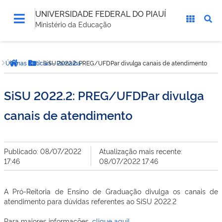
UNIVERSIDADE FEDERAL DO PIAUÍ
Ministério da Educação
Você
Últimas Notícias - Parnaíba
SiSU 2022.2: PREG/UFDPar divulga canais de atendimento
está
Página inicial
Botão Menu
aqui:
SiSU 2022.2: PREG/UFDPar divulga
canais de atendimento
Publicado: 08/07/2022
Atualização mais recente:
17:46
08/07/2022 17:46
A Pró-Reitoria de Ensino de Graduação divulga os canais de
atendimento para dúvidas referentes ao SiSU 2022.2
Para maiores informações,
clique aqui!