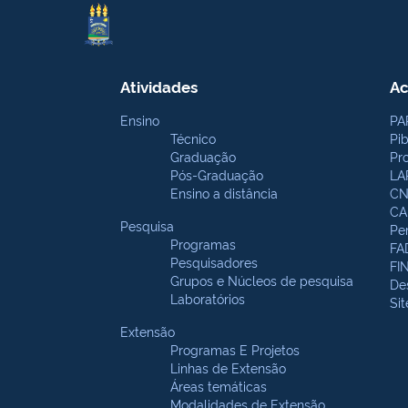
Atividades
Ac
Ensino
PA
Técnico
Pi
Graduação
Pr
Pós-Graduação
LA
Ensino a distância
CN
CA
Pesquisa
Pe
Programas
FA
Pesquisadores
FI
Grupos e Núcleos de pesquisa
De
Laboratórios
Si
Extensão
Programas E Projetos
Linhas de Extensão
Áreas temáticas
Modalidades de Extensão