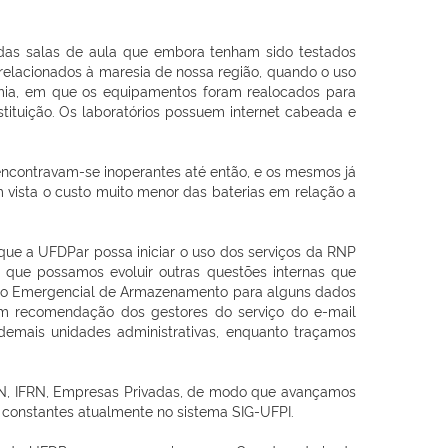
s das salas de aula que embora tenham sido testados
relacionados à maresia de nossa região, quando o uso
emia, em que os equipamentos foram realocados para
ituição. Os laboratórios possuem internet cabeada e
 encontravam-se inoperantes até então, e os mesmos já
 vista o custo muito menor das baterias em relação a
ue a UFDPar possa iniciar o uso dos serviços da RNP
que possamos evoluir outras questões internas que
viço Emergencial de Armazenamento para alguns dados
com recomendação dos gestores do serviço do e-mail
 demais unidades administrativas, enquanto traçamos
FRN, IFRN, Empresas Privadas, de modo que avançamos
 constantes atualmente no sistema SIG-UFPI.