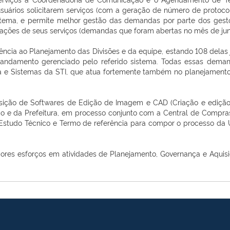
 usuários solicitarem serviços (com a geração de número de proto
tema, e permite melhor gestão das demandas por parte dos gesto
citações de seus serviços (demandas que foram abertas no mês de jun
iência ao Planejamento das Divisões e da equipe, estando 108 delas
damento gerenciado pelo referido sistema. Todas essas demand
ra e Sistemas da STI, que atua fortemente também no planejament
sição de Softwares de Edição de Imagem e CAD (Criação e edição
 e da Prefeitura, em processo conjunto com a Central de Compra
studo Técnico e Termo de referência para compor o processo da UF
iores esforços em atividades de Planejamento, Governança e Aquisiç