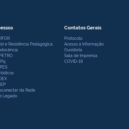
essos
Contatos Gerais
RFOR
Protocolo
bid e Residência Pedagógica
Acesso à Informação
odocência
Ouvidoria
PETRO
Sala de Imprensa
Pq
COVID-19
PES
riódicos
DEX
NEP
sconectar da Rede
te Legado