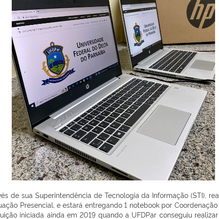
vés de sua Superintendência de Tecnologia da Informação (STI), r
ção Presencial, e estará entregando 1 notebook por Coordenação n
tuição iniciada ainda em 2019 quando a UFDPar conseguiu realiza