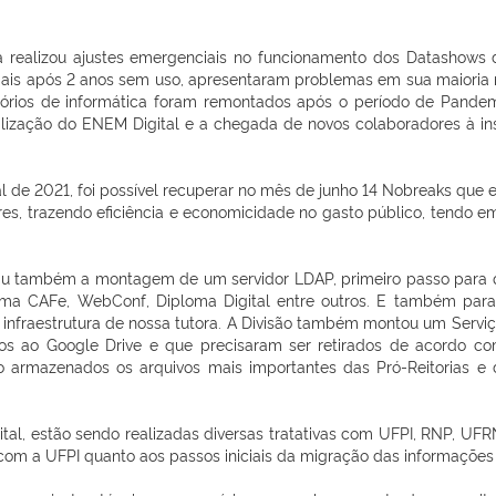
ura realizou ajustes emergenciais no funcionamento dos Datashow
iais após 2 anos sem uso, apresentaram problemas em sua maioria 
atórios de informática foram remontados após o período de Pand
ização do ENEM Digital e a chegada de novos colaboradores à inst
al de 2021, foi possível recuperar no mês de junho 14 Nobreaks que
es, trazendo eficiência e economicidade no gasto público, tendo em
iu também a montagem de um servidor LDAP, primeiro passo para q
ma CAFe, WebConf, Diploma Digital entre outros. E também para 
 infraestrutura de nossa tutora. A Divisão também montou um Ser
ados ao Google Drive e que precisaram ser retirados de acordo 
ndo armazenados os arquivos mais importantes das Pró-Reitorias e
al, estão sendo realizadas diversas tratativas com UFPI, RNP, U
com a UFPI quanto aos passos iniciais da migração das informações