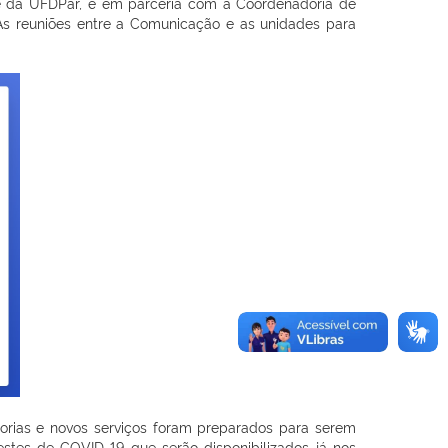
ite da UFDPar, e em parceria com a Coordenadoria de
 As reuniões entre a Comunicação e as unidades para
orias e novos serviços foram preparados para serem
stes de COVID-19 que serão disponibilizados já nos