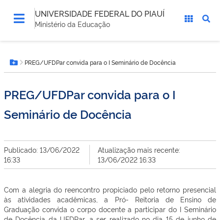
UNIVERSIDADE FEDERAL DO PIAUÍ
Ministério da Educação
Você
PREG/UFDPar convida para o I Seminário de Docência
está
Botão Menu
aqui:
PREG/UFDPar convida para o I
Seminário de Docência
Publicado: 13/06/2022
Atualização mais recente:
16:33
13/06/2022 16:33
Com a alegria do reencontro propiciado pelo retorno presencial
às atividades acadêmicas, a Pró- Reitoria de Ensino de
Graduação convida o corpo docente a participar do I Seminário
de Docência da UFDPar, a ser realizado no dia 15 de junho de