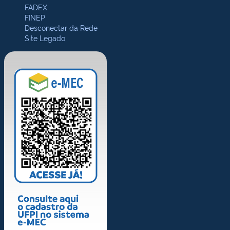
FADEX
FINEP
Desconectar da Rede
Site Legado