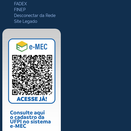
FADEX
FINEP
Desconectar da Rede
Site Legado