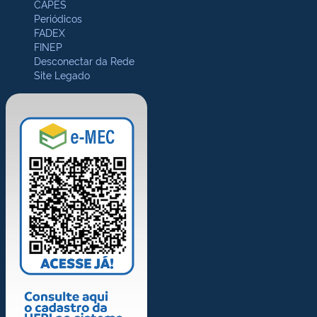
CAPES
Periódicos
FADEX
FINEP
Desconectar da Rede
Site Legado