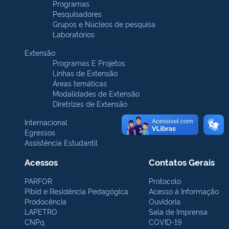
Programas
Pesquisadores
Grupos e Núcleos de pesquisa
Laboratórios
Extensão
Programas E Projetos
Linhas de Extensão
Áreas temáticas
Modalidades de Extensão
Diretrizes de Extensão
Internacional
Egressos
Assistência Estudantil
Acessos
Contatos Gerais
PARFOR
Protocolo
Pibid e Residência Pedagógica
Acesso à Informação
Prodocência
Ouvidoria
LAPETRO
Sala de Imprensa
CNPq
COVID-19