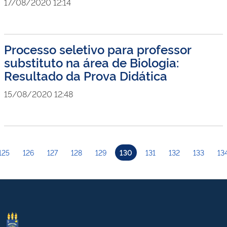
17/08/2020 12:14
Processo seletivo para professor
substituto na área de Biologia:
Resultado da Prova Didática
15/08/2020 12:48
125
126
127
128
129
130
131
132
133
13