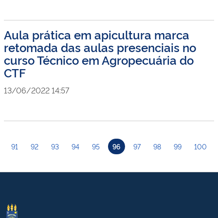
Aula prática em apicultura marca
retomada das aulas presenciais no
curso Técnico em Agropecuária do
CTF
13/06/2022 14:57
91
92
93
94
95
96
97
98
99
100