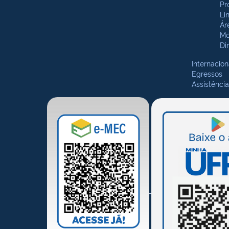
Pr
Li
Ár
Mo
Di
Internacion
Egressos
Assistência