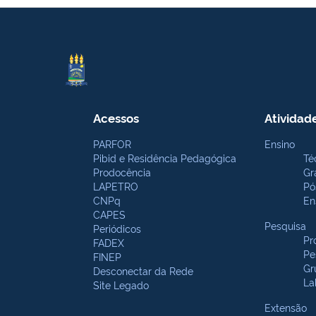
Acessos
Atividad
PARFOR
Ensino
Pibid e Residência Pedagógica
Té
Prodocência
Gr
LAPETRO
Pó
CNPq
En
CAPES
Pesquisa
Periódicos
Pr
FADEX
Pe
FINEP
Gr
Desconectar da Rede
La
Site Legado
Extensão