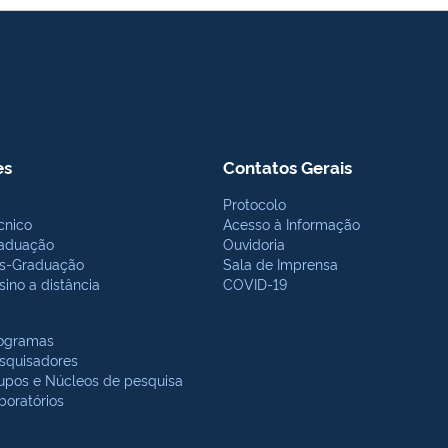
es
Contatos Gerais
Protocolo
cnico
Acesso à Informação
aduação
Ouvidoria
s-Graduação
Sala de Imprensa
sino a distância
COVID-19
ogramas
squisadores
upos e Núcleos de pesquisa
boratórios