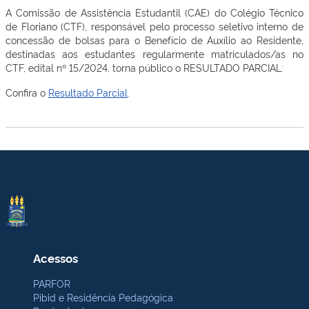
A Comissão de Assistência Estudantil (CAE) do Colégio Técnico
de Floriano (CTF), responsável pelo processo seletivo interno de
concessão de bolsas para o Benefício de Auxílio ao Residente,
destinadas aos estudantes regularmente matriculados/as no
CTF, edital nº 15/2024, torna público o RESULTADO PARCIAL:
Confira o
Resultado Parcial
.
Acessos
PARFOR
Pibid e Residência Pedagógica