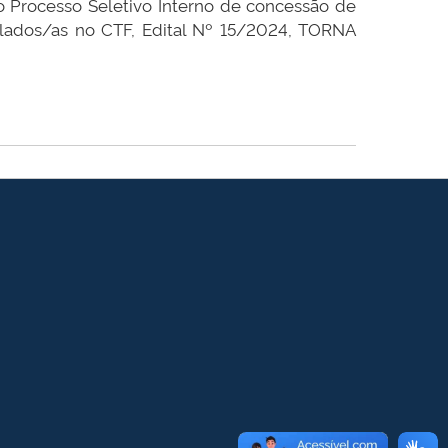
lo Processo Seletivo Interno de concessão de
culados/as no CTF, Edital Nº 15/2024, TORNA