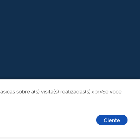
cas sobre a(s) visita(s) realizadas(s).<br>Se você
Ciente