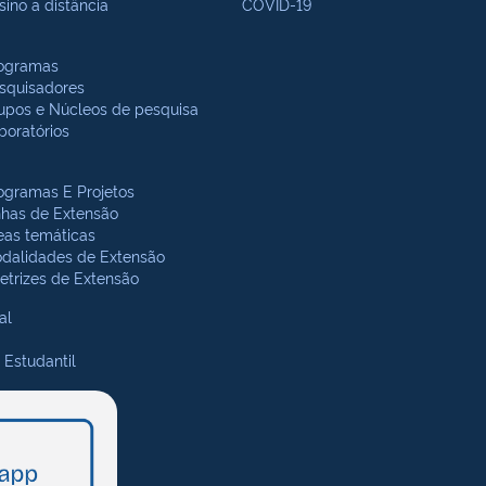
sino a distância
COVID-19
ogramas
squisadores
upos e Núcleos de pesquisa
boratórios
ogramas E Projetos
nhas de Extensão
eas temáticas
dalidades de Extensão
retrizes de Extensão
al
 Estudantil