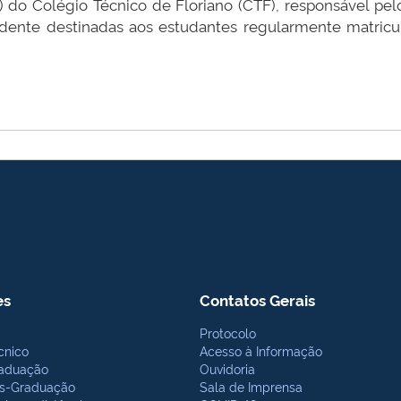
) do Colégio Técnico de Floriano (CTF), responsável pe
sidente destinadas aos estudantes regularmente matri
es
Contatos Gerais
Protocolo
cnico
Acesso à Informação
aduação
Ouvidoria
s-Graduação
Sala de Imprensa