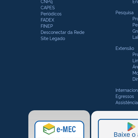
CNPq
En
CAPES
Pesquisa
Periódicos
Pr
FADEX
Pe
FINEP
Gr
Desconectar da Rede
La
Site Legado
Extensão
Pr
Li
Ár
Mo
Di
Internacion
Egressos
Assistência