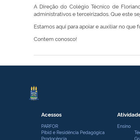
A Direção do Colégio Técnico de Floriano
administrativos e terceirizados. Que este 
Estamos aqui para apoiar e auxiliar no que 
Contem conosco!
Acessos
Atividad
PARFOR
Ensino
Pibid e Residência Pedagógica
Té
Prodocência
Gr