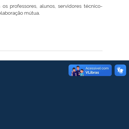
os professores, alunos, servidores técnico-
colaboração mútua.