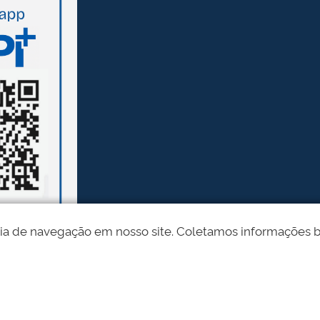
ia de navegação em nosso site. Coletamos informações bási