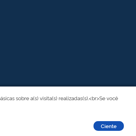
cas sobre a(s) visita(s) realizadas(s).<br>Se você
Ciente