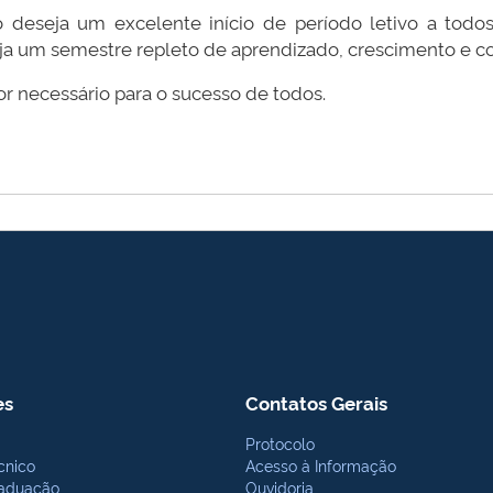
 deseja um excelente início de período letivo a todos 
seja um semestre repleto de aprendizado, crescimento e 
for necessário para o sucesso de todos.
es
Contatos Gerais
Protocolo
cnico
Acesso à Informação
aduação
Ouvidoria