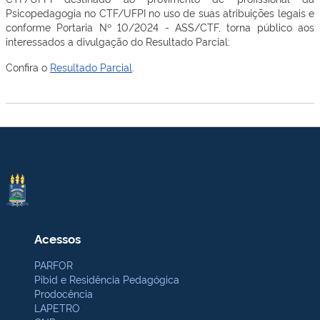
Psicopedagogia no CTF/UFPI no uso de suas atribuições legais e
conforme Portaria Nº 10/2024 - ASS/CTF, torna público aos
interessados a divulgação do Resultado Parcial:
Confira o
Resultado Parcial
.
Acessos
PARFOR
Pibid e Residência Pedagógica
Prodocência
LAPETRO