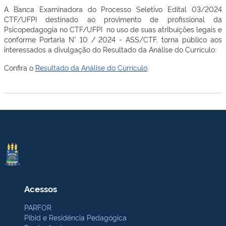
A Banca Examinadora do Processo Seletivo Edital 03/2024
CTF/UFPI destinado ao provimento de profissional da
Psicopedagogia no CTF/UFPI no uso de suas atribuições legais e
conforme Portaria N° 10 / 2024 - ASS/CTF, torna público aos
interessados a divulgação do Resultado da Análise do Currículo:
Confira o
Resultado da Análise do Currículo
.
Acessos
PARFOR
Pibid e Residência Pedagógica