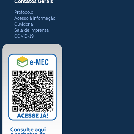
Contatos Gerais
Protocolo
Acesso à Informação
Ouvidoria
Sala de Imprensa
COVID-19