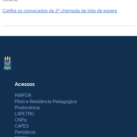
Confira os convocados da 2ª chamada da lista de espera
Acessos
PARFOR
Pibid e Residência Pedagógica
Prodocência
LAPETRO
CNPq
CAPES
Periódicos