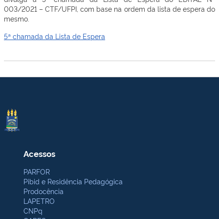
003/2021 – CTF/UFPI, com base na ordem da lista de espera do
mesmo.
5ª chamada da Lista de Espera
Acessos
PARFOR
Pibid e Residência Pedagógica
Prodocência
LAPETRO
CNPq