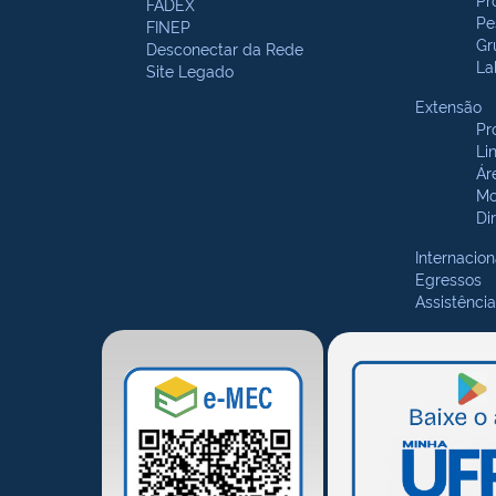
FADEX
Pe
FINEP
Gr
Desconectar da Rede
La
Site Legado
Extensão
Pr
Li
Ár
Mo
Di
Internacion
Egressos
Assistência