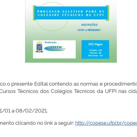
ico o presente Edital contendo as normas e procedimento
ursos Técnicos dos Colégios Técnicos da UFPI nas cid
21/01 a 08/02/2021.
ento clicando no link a seguir:
http://copese.ufpi.br/cop