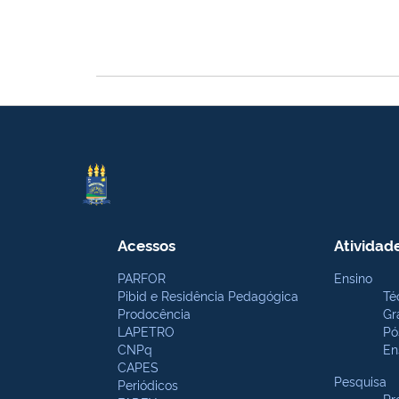
Acessos
Atividad
PARFOR
Ensino
Pibid e Residência Pedagógica
Té
Prodocência
Gr
LAPETRO
Pó
CNPq
En
CAPES
Pesquisa
Periódicos
Pr