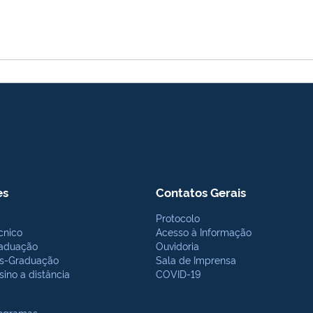
es
Contatos Gerais
Protocolo
cnico
Acesso à Informação
aduação
Ouvidoria
s-Graduação
Sala de Imprensa
sino a distância
COVID-19
ogramas