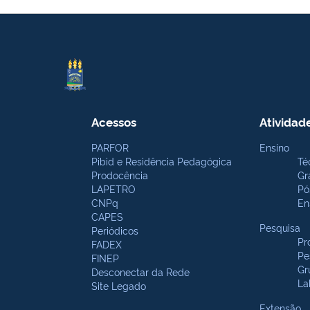
Acessos
Atividad
PARFOR
Ensino
Pibid e Residência Pedagógica
Té
Prodocência
Gr
LAPETRO
Pó
CNPq
En
CAPES
Pesquisa
Periódicos
Pr
FADEX
Pe
FINEP
Gr
Desconectar da Rede
La
Site Legado
Extensão