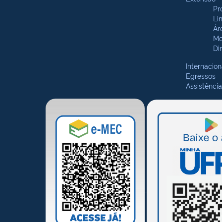
Pr
Li
Ár
Mo
Di
Internacion
Egressos
Assistência