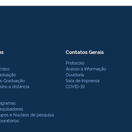
es
Contatos Gerais
Protocolo
cnico
Acesso à Informação
aduação
Ouvidoria
s-Graduação
Sala de Imprensa
sino a distância
COVID-19
ogramas
squisadores
upos e Núcleos de pesquisa
boratórios