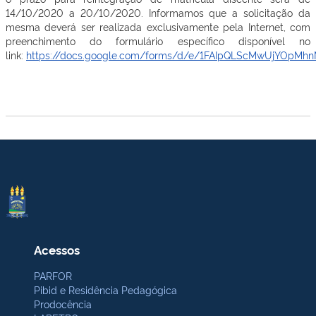
14/10/2020 a 20/10/2020. Informamos que a solicitação da
mesma deverá ser realizada exclusivamente pela Internet, com
preenchimento do formulário específico disponível no
link:
https://docs.google.com/forms/d/e/1FAIpQLScMwUjYOpMh
Acessos
PARFOR
Pibid e Residência Pedagógica
Prodocência