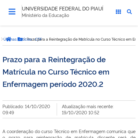
UNIVERSIDADE FEDERAL DO PIAUÍ
Ministério da Educação
Você
Últimas Notícias - CTF
Prazo para a Reintegração de Matrícula no Curso Técnico em E
está
Página inicial
Botão Menu
aqui:
Prazo para a Reintegração de
Matrícula no Curso Técnico em
Enfermagem período 2020.2
Publicado: 14/10/2020
Atualização mais recente:
09:49
19/10/2020 10:52
A coordenação do curso Técnico em Enfermagem comunica que
o prazo para reintegração de matrícula discente será de