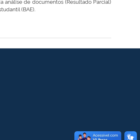
da análise de documentos (Resultado Parcial)
tudantil (BAE).