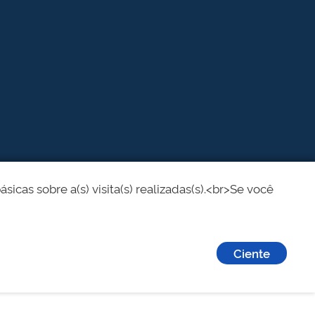
cas sobre a(s) visita(s) realizadas(s).<br>Se você
Ciente