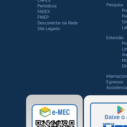
Pesquisa
Periódicos
Pr
FADEX
Pe
FINEP
Gr
Desconectar da Rede
La
Site Legado
Extensão
Pr
Li
Ár
Mo
Di
Internacion
Egressos
Assistência