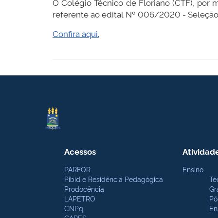
O Colégio Técnico de Floriano (CTF), por 
referente ao edital Nº 006/2020 - Seleção 
Confira aqui.
Acessos
Atividad
PARFOR
Ensino
Pibid e Residência Pedagógica
Té
Prodocência
Gr
LAPETRO
Pó
CNPq
En
CAPES