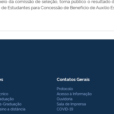
meio da comissão de seleção, torna público o resultado 
de Estudantes para Concessão de Benefício de Auxílio Es
es
Contatos Gerais
Protocolo
cnico
Acesso à Informação
aduação
Ouvidoria
s-Graduação
Sala de Imprensa
sino a distância
COVID-19